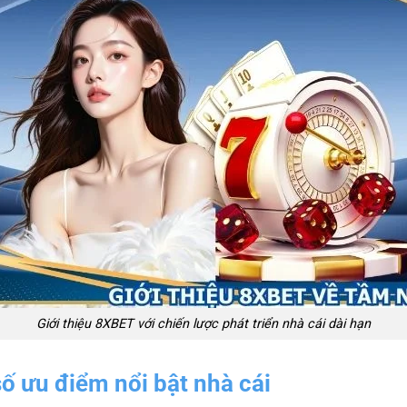
Giới thiệu 8XBET với chiến lược phát triển nhà cái dài hạn
ố ưu điểm nổi bật nhà cái