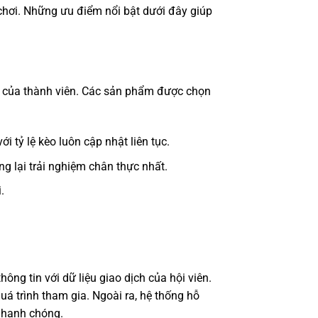
 chơi. Những ưu điểm nổi bật dưới đây giúp
au của thành viên. Các sản phẩm được chọn
 tỷ lệ kèo luôn cập nhật liên tục.
ng lại trải nghiệm chân thực nhất.
.
g tin với dữ liệu giao dịch của hội viên.
uá trình tham gia. Ngoài ra, hệ thống hỗ
 nhanh chóng.