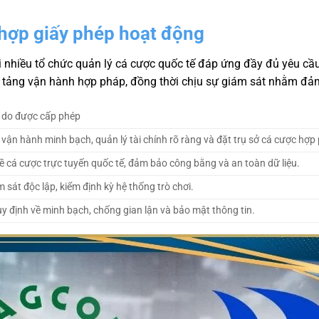
 hợp giấy phép hoạt động
nhiều tổ chức quản lý cá cược quốc tế đáp ứng đầy đủ yêu cầu
tảng vận hành hợp pháp, đồng thời chịu sự giám sát nhằm đảm 
 do được cấp phép
vận hành minh bạch, quản lý tài chính rõ ràng và đặt trụ sở cá cược hợp
ề cá cược trực tuyến quốc tế, đảm bảo công bằng và an toàn dữ liệu.
 sát độc lập, kiểm định kỳ hệ thống trò chơi.
y định về minh bạch, chống gian lận và bảo mật thông tin.