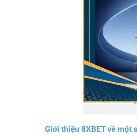
Giới thiệu 8XBET về một s