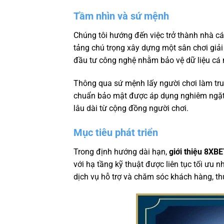
Tầm nhìn và sứ mệnh
Chúng tôi hướng đến việc trở thành nhà cá
tảng chú trọng xây dựng một sân chơi giải
đầu tư công nghệ nhằm bảo vệ dữ liệu cá n
Thông qua sứ mệnh lấy người chơi làm trun
chuẩn bảo mật được áp dụng nghiêm ngặt nh
lâu dài từ cộng đồng người chơi.
Mục tiêu phát triển
Trong định hướng dài hạn,
giới thiệu 8XB
với hạ tầng kỹ thuật được liên tục tối ưu
dịch vụ hỗ trợ và chăm sóc khách hàng, th