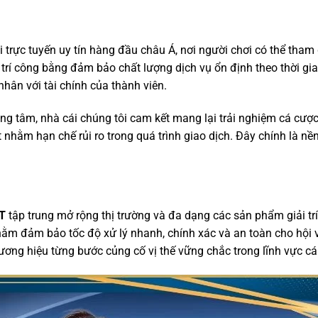
i trực tuyến uy tín hàng đầu châu Á, nơi người chơi có thể tham
 trí công bằng đảm bảo chất lượng dịch vụ ổn định theo thời g
hân với tài chính của thành viên.
g tâm, nhà cái chúng tôi cam kết mang lại trải nghiệm cá cược 
ằm hạn chế rủi ro trong quá trình giao dịch. Đây chính là nền 
ET
tập trung mở rộng thị trường và đa dạng các sản phẩm giải trí 
 nhằm đảm bảo tốc độ xử lý nhanh, chính xác và an toàn cho hội
ương hiệu từng bước củng cố vị thế vững chắc trong lĩnh vực cá