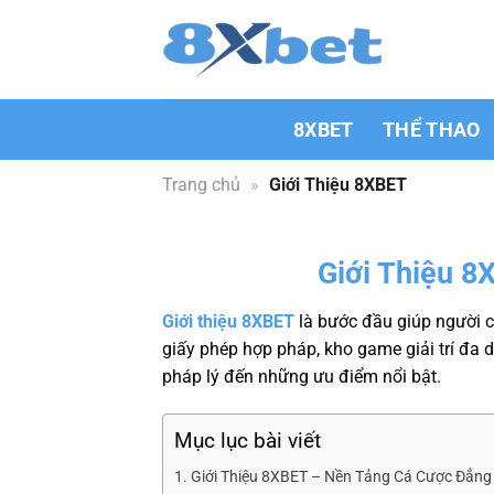
Bỏ
qua
nội
dung
8XBET
THỂ THAO
Trang chủ
»
Giới Thiệu 8XBET
Giới Thiệu 8
Giới thiệu 8XBET
là bước đầu giúp người c
giấy phép hợp pháp, kho game giải trí đa d
pháp lý đến những ưu điểm nổi bật.
Mục lục bài viết
Giới Thiệu 8XBET – Nền Tảng Cá Cược Đẳng