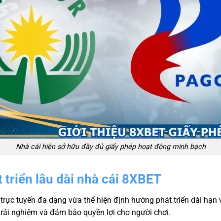
Nhà cái hiện sở hữu đầy đủ giấy phép hoạt động minh bạch
 triển lâu dài nhà cái 8XBET
 trực tuyến đa dạng vừa thể hiện định hướng phát triển dài hạn 
trải nghiệm và đảm bảo quyền lợi cho người chơi.