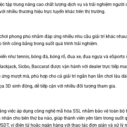
việc tập trung nâng cao chất lượng dịch vụ và trải nghiệm người
với nhiều thương hiệu trực tuyến khác trên thị trường.
ò chơi phong phú nhằm đáp ứng nhiều nhu cầu giải trí khác nh
 tính công bằng trong suốt quá trình trải nghiệm.
n như tennis, bóng đá, bóng rổ, đua xe, đua ngựa và eSports với
Blackjack, Sicbo, Baccarat được vận hành với dealer trực tiếp ma
 ứng mượt mà, phù hợp cho cả giải trí ngắn hạn lẫn chơi lâu dài
ọa 3D sinh động, dễ tiếp cận với nhiều đối tượng tham gia.
ằng việc áp dụng công nghệ mã hóa SSL nhằm bảo vệ toàn bộ thôn
 nhân cho bên thứ ba nào, giúp thành viên yên tâm trong suốt q
USDT, ví điện tử hoặc ngân hàng với thao tác đơn giản và xử lý