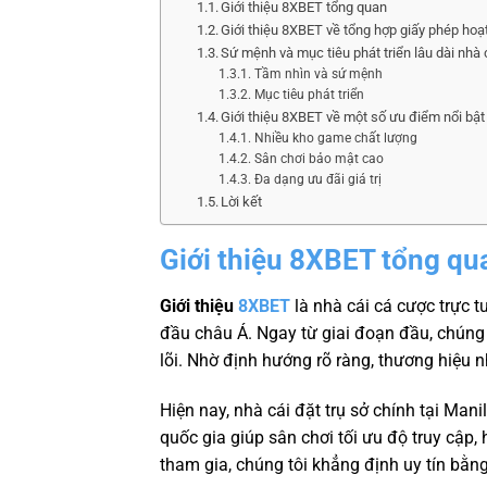
Giới thiệu 8XBET tổng quan
Giới thiệu 8XBET về tổng hợp giấy phép hoạ
Sứ mệnh và mục tiêu phát triển lâu dài nhà
Tầm nhìn và sứ mệnh
Mục tiêu phát triển
Giới thiệu 8XBET về một số ưu điểm nổi bật
Nhiều kho game chất lượng
Sân chơi bảo mật cao
Đa dạng ưu đãi giá trị
Lời kết
Giới thiệu 8XBET tổng qu
Giới thiệu
8XBET
là nhà cái cá cược trực 
đầu châu Á. Ngay từ giai đoạn đầu, chúng t
lõi. Nhờ định hướng rõ ràng, thương hiệu 
Hiện nay, nhà cái đặt trụ sở chính tại Ma
quốc gia giúp sân chơi tối ưu độ truy cập
tham gia, chúng tôi khẳng định uy tín bằn