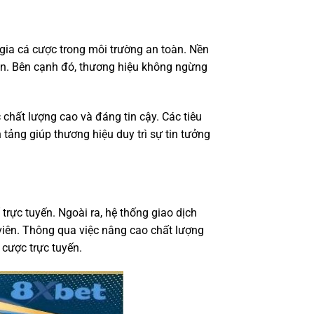
 gia cá cược trong môi trường an toàn. Nền
ian. Bên cạnh đó, thương hiệu không ngừng
chất lượng cao và đáng tin cậy. Các tiêu
tảng giúp thương hiệu duy trì sự tin tưởng
trực tuyến. Ngoài ra, hệ thống giao dịch
 viên. Thông qua việc nâng cao chất lượng
 cược trực tuyến.