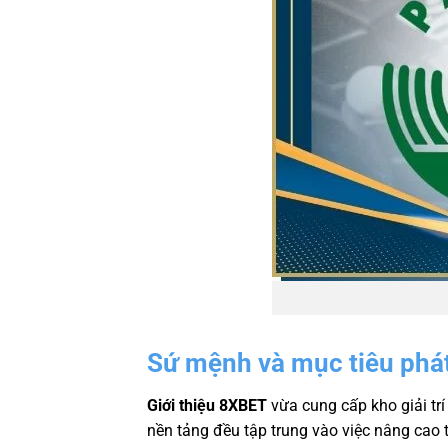
Sứ mệnh và mục tiêu phát
Giới thiệu 8XBET
vừa cung cấp kho giải trí
nền tảng đều tập trung vào việc nâng cao 