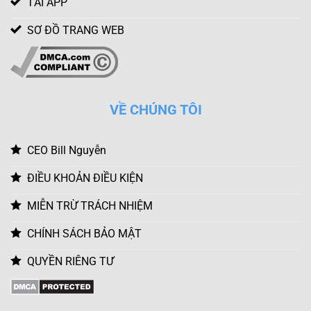
TẢI APP
SƠ ĐỒ TRANG WEB
VỀ CHÚNG TÔI
CEO Bill Nguyễn
ĐIỀU KHOẢN ĐIỀU KIỆN
MIỄN TRỪ TRÁCH NHIỆM
CHÍNH SÁCH BẢO MẬT
QUYỀN RIÊNG TƯ