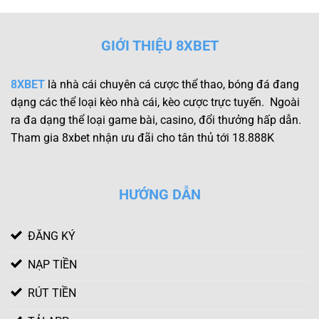
GIỚI THIỆU 8XBET
8XBET
là nhà cái chuyên cá cược thể thao, bóng đá đang
dạng các thể loại kèo nhà cái, kèo cược trực tuyến. Ngoài
ra đa dạng thể loại game bài, casino, đổi thưởng hấp dẫn.
Tham gia 8xbet nhận ưu đãi cho tân thủ tới 18.888K
HƯỚNG DẪN
ĐĂNG KÝ
NẠP TIỀN
RÚT TIỀN