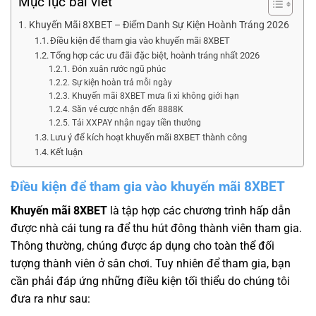
Mục lục bài viết
Khuyến Mãi 8XBET – Điểm Danh Sự Kiện Hoành Tráng 2026
Điều kiện để tham gia vào khuyến mãi 8XBET
Tổng hợp các ưu đãi đặc biệt, hoành tráng nhất 2026
Đón xuân rước ngũ phúc
Sự kiện hoàn trả mỗi ngày
Khuyến mãi 8XBET mưa lì xì không giới hạn
Săn vé cược nhận đến 8888K
Tải XXPAY nhận ngay tiền thưởng
Lưu ý để kích hoạt khuyến mãi 8XBET thành công
Kết luận
Điều kiện để tham gia vào khuyến mãi 8XBET
Khuyến mãi 8XBET
là tập hợp các chương trình hấp dẫn
được nhà cái tung ra để thu hút đông thành viên tham gia.
Thông thường, chúng được áp dụng cho toàn thể đối
tượng thành viên ở sân chơi. Tuy nhiên để tham gia, bạn
cần phải đáp ứng những điều kiện tối thiểu do chúng tôi
đưa ra như sau: