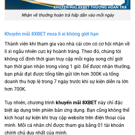
Nhận về thưởng hoàn trả hấp dẫn vào mỗi ngày
Khuyến mãi 8XBET mưa lì xì không giới hạn
Thành viên khi tham gia vào nhà cái còn có cơ hội nhận về
lì xì ngẫu nhiên cực kỳ hoành tráng. Theo đó, chúng tôi
không cố định thời gian truy cập mỗi ngày song chỉ giới
hạn thời gian nhận trong vòng 1 giờ. Để được nhận thưởng,
bạn phải đạt được tổng tiền gửi lớn hơn 300K và tổng
doanh thu hợp lệ trong 7 ngày trước khi sự kiện diễn ra lớn
hơn 700K.
Tuy nhiên, chương trình
khuyến mãi 8XBET
này chỉ đặc
biệt áp dụng trên phiên bản ứng dụng. Bạn cũng không thể
kích hoạt sự kiện khi truy cập website trên điện thoại của
mình. Mỗi cá nhân chỉ được tham gia bằng 01 tài khoản
chính chủ duy nhất của mình.